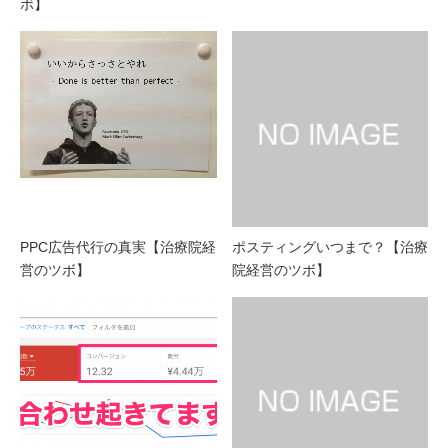
ボ】
PPC広告代行の真実【治療院経
ポスティングいつまで？【治療
営のツボ】
院経営のツボ】