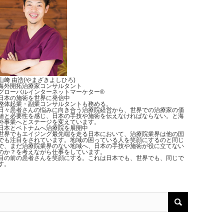
山﨑 由浩(やまざきよしひろ)
海外開拓治療家コンサルタント
グローバルインターネットマーケター®︎
日本の施術を世界に発信中
整体起業・副業コンサルタントも務める。
日々患者さんの悩みに向き合う治療院経営から、世界での治療家の価
値と必要性を感じ、日本の手技や施術を伝えなければならない。と海
外事業へとステージを変えています。
日本とベトナムへ治療院を展開中
世界でもエイジング最先端を走る日本において、治療院業界は他の国
でも注目をされています。地域の困っている人を笑顔にするのと同じ
で、まだ治療院業界のない地域へ、日本の手技や施術が役に立てない
のか？を考えながら仕事をしています。
目の前の患者さんを笑顔にする。これは日本でも、世界でも、同じで
す。