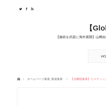
【Glob
【施術を武器に海外展開】山﨑由
HO
ホーム
ホームページ集客
,
新規集客
【治療院集客】リスティン