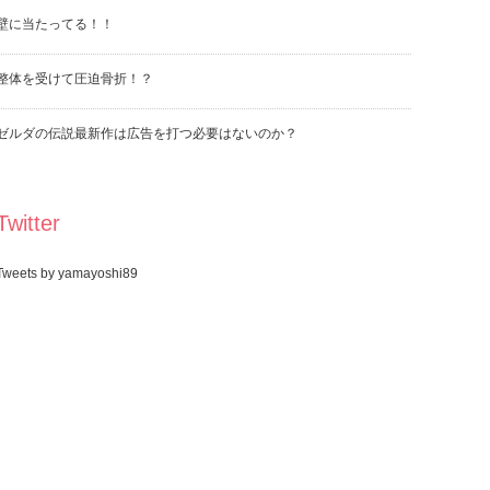
壁に当たってる！！
整体を受けて圧迫骨折！？
ゼルダの伝説最新作は広告を打つ必要はないのか？
Twitter
Tweets by yamayoshi89