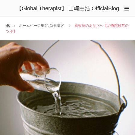
【Global Therapist】 山﨑由浩 OfficialBlog
ホーム
ホームページ集客
,
新規集客
新規病のあなたへ【治療院経営の
ツボ】