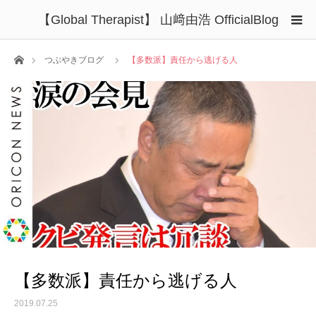
【Global Therapist】 山﨑由浩 OfficialBlog
ホーム
つぶやきブログ
【多数派】責任から逃げる人
【多数派】責任から逃げる人
2019.07.25