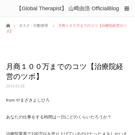
【Global Therapist】 山﨑由浩 OfficialBlog
ホーム
タスク・行動管理
月商１００万までのコツ【治療院経営のツ
ボ】
月商１００万までのコツ【治療院経
営のツボ】
2016.03.26
from:やまざきよしひろ
あなたの仕事をする時間は一日にどのくらいだろうか？
治療院業界で100万以を売り上げているのはたった４％しかいま