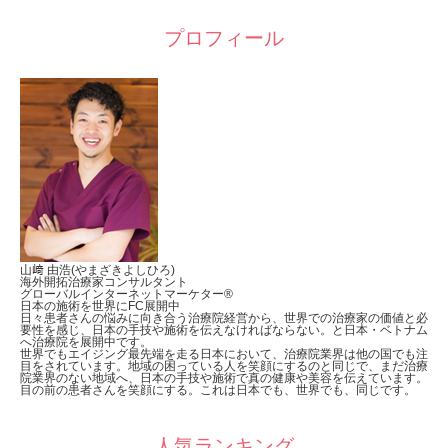
プロフィール
山﨑 由浩(やまざきよしひろ)
海外開拓治療家コンサルタント
グローバルインターネットマーケター®︎
日本の施術を世界にFC展開中
日々患者さんの悩みに向き合う治療院経営から、世界での治療家の価値と必
要性を感じ、日本の手技や施術を伝えなければならない。と日本・ベトナム
へ治療院を展開中です。
世界でもエイジング最先端を走る日本において、治療院業界は他の国でも注
目をされています。地域の困っている人を笑顔にするのと同じで、まだ治療
院業界のない地域へ、日本の手技や施術で真の健康や美容を伝えています。
目の前の患者さんを笑顔にする。これは日本でも、世界でも、同じです。
人気ランキング