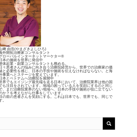
山﨑 由浩(やまざきよしひろ)
海外開拓治療家コンサルタント
グローバルインターネットマーケター®︎
日本の施術を世界に発信中
整体起業・副業コンサルタントも務める。
日々患者さんの悩みに向き合う治療院経営から、世界での治療家の価
値と必要性を感じ、日本の手技や施術を伝えなければならない。と海
外事業へとステージを変えています。
日本とベトナムへ治療院を展開中
世界でもエイジング最先端を走る日本において、治療院業界は他の国
でも注目をされています。地域の困っている人を笑顔にするのと同じ
で、まだ治療院業界のない地域へ、日本の手技や施術が役に立てない
のか？を考えながら仕事をしています。
目の前の患者さんを笑顔にする。これは日本でも、世界でも、同じで
す。