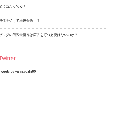
壁に当たってる！！
整体を受けて圧迫骨折！？
ゼルダの伝説最新作は広告を打つ必要はないのか？
Twitter
Tweets by yamayoshi89