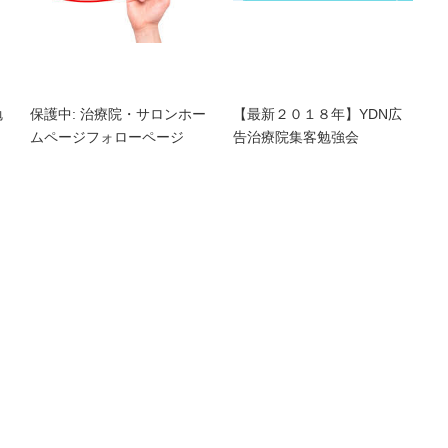
勉
保護中: 治療院・サロンホー
【最新２０１８年】YDN広
ムページフォローページ
告治療院集客勉強会